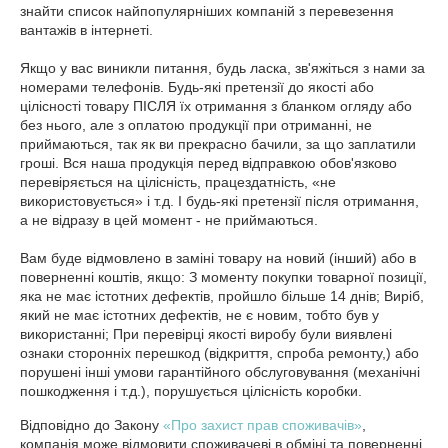
знайти список найпопулярніших компаній з перевезення 
вантажів в інтернеті.

Якщо у вас виникли питання, будь ласка, зв'яжіться з нами за 
номерами телефонів. Будь-які претензії до якості або 
цілісності товару ПІСЛЯ їх отримання з бланком огляду або 
без нього, але з оплатою продукції при отриманні, не 
приймаються, так як ви прекрасно бачили, за що заплатили 
гроші. Вся наша продукція перед відправкою обов'язково 
перевіряється на цілісність, працездатність, «не 
використовується» і т.д. І будь-які претензії після отримання, 
а не відразу в цей момент - не приймаються. 

Вам буде відмовлено в заміні товару на новий (інший) або в 
поверненні коштів, якщо: З моменту покупки товарної позиції, 
яка не має істотних дефектів, пройшло більше 14 днів; Виріб, 
який не має істотних дефектів, не є новим, тобто був у 
використанні; При перевірці якості виробу були виявлені 
ознаки сторонніх перешкод (відкриття, спроба ремонту,) або 
порушені інші умови гарантійного обслуговування (механічні 
пошкодження і т.д.), порушується цілісність коробки.
Відповідно до Закону
«Про захист прав споживачів»
,
компанія може відмовити споживачеві в обміні та поверненні