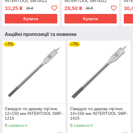
INTERTOOL SW-0022
INTERTOOL SW-0012
INT
33,25
28,50
30,
₴
₴
35 ₴
30 ₴
Купити
Купити
Акційні пропозиції та новинки
–7%
–7%
Свердло по дереву пір'яне,
Свердло по дереву пір'яне,
12×150 мм INTERTOOL SWF-
14×150 мм INTERTOOL SWF-
1215
1415
В наявності
В наявності