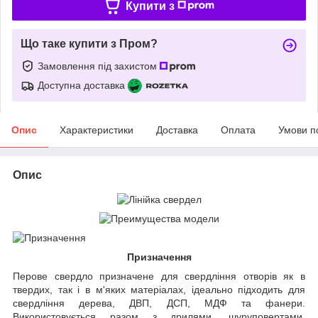
Купити з
Що таке купити з Пром?
Замовлення під захистом
Доступна доставка
Опис
Характеристики
Доставка
Оплата
Умови п
Опис
Призначення
Перове свердло призначене для свердління отворів як в
твердих, так і в м'яких матеріалах, ідеально підходить для
свердління дерева, ДВП, ДСП, МДФ та фанери.
Використовується разом з дрилями, шуруповертами,