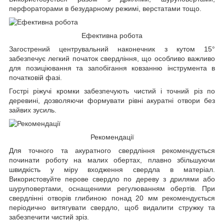
перфораторами в безударному режимі, верстатами тощо.
Ефективна робота
Загострений центрувальний наконечник з кутом 15°
забезпечує легкий початок свердління, що особливо важливо
для позиціювання та запобігання ковзанню інструмента в
початковій фазі.
Гострі ріжучі кромки забезпечують чистий і точний різ по
деревині, дозволяючи формувати рівні акуратні отвори без
зайвих зусиль.
Рекомендації
Для точного та акуратного свердління рекомендується
починати роботу на малих обертах, плавно збільшуючи
швидкість у міру входження свердла в матеріал.
Використовуйте перове свердло по дереву з дрилями або
шуруповертами, оснащеними регулюванням обертів. При
свердлінні отворів глибиною понад 20 мм рекомендується
періодично витягувати свердло, щоб видалити стружку та
забезпечити чистий зріз.