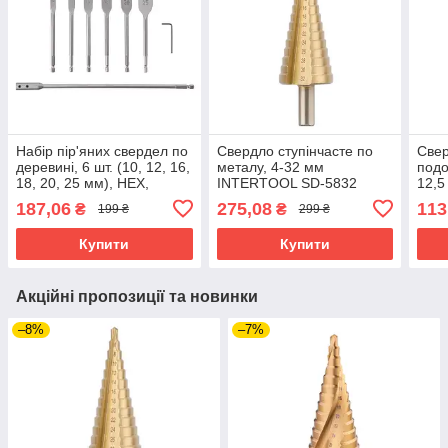
Набір пір'яних свердел по
Свердло ступінчасте по
Свер
деревині, 6 шт. (10, 12, 16,
металу, 4-32 мм
подо
18, 20, 25 мм), HEX,
INTERTOOL SD-5832
12,
подовжувач 300 мм
532
187,06
275,08
113
₴
₴
199 ₴
299 ₴
INTERTOOL SD-0207
Купити
Купити
Акційні пропозиції та новинки
–8%
–7%