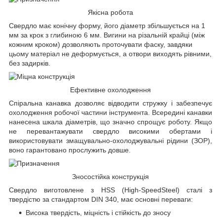
Якісна робота
Свердло має конічну форму, його діаметр збільшується на 1
мм за крок з глибиною 6 мм. Вигини на різальній крайці (між
кожним кроком) дозволяють проточувати фаску, завдяки
цьому матеріал не деформується, а отвори виходять рівними,
без задирків.
Ефективне охолодження
Спіральна канавка дозволяє відводити стружку і забезпечує
охолодження робочої частини інструмента. Всередині канавки
нанесена шкала діаметрів, що значно спрощує роботу. Якщо
не перевантажувати свердло високими обертами і
використовувати змащувально-охолоджувальні рідини (ЗОР),
воно гарантовано прослужить довше.
Зносостійка конструкція
Свердло виготовлене з HSS (High-SpeedSteel) сталі з
твердістю за стандартом DIN 340, має основні переваги:
Висока твердість, міцність і стійкість до зносу