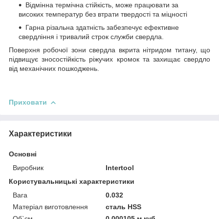
Відмінна термічна стійкість, може працювати за
високих температур без втрати твердості та міцності
Гарна різальна здатність забезпечує ефективне
свердління і тривалий строк служби свердла.
Поверхня робочої зони свердла вкрита нітридом титану, що
підвищує зносостійкість ріжучих кромок та захищає свердло
від механічних пошкоджень.
Приховати
Характеристики
Основні
Виробник
Intertool
Користувальницькі характеристики
Вага
0.032
Матеріал виготовлення
сталь HSS
Об`єм
0.000105 м.куб