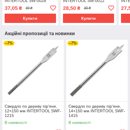
INTERTOOL SW-0028
INTERTOOL SW-0012
INT
37,05
28,50
27,
₴
₴
39 ₴
30 ₴
Купити
Купити
Акційні пропозиції та новинки
–7%
–7%
Свердло по дереву пір'яне,
Свердло по дереву пір'яне,
12×150 мм INTERTOOL SWF-
14×150 мм INTERTOOL SWF-
1215
1415
В наявності
В наявності