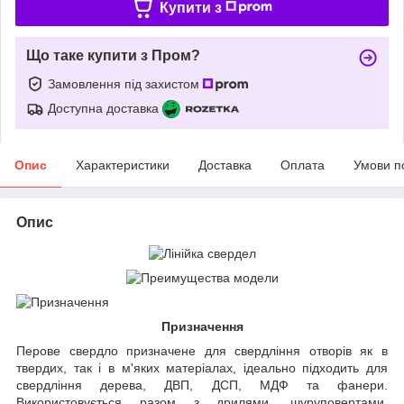
Купити з
Що таке купити з Пром?
Замовлення під захистом
Доступна доставка
Опис
Характеристики
Доставка
Оплата
Умови п
Опис
Призначення
Перове свердло призначене для свердління отворів як в
твердих, так і в м'яких матеріалах, ідеально підходить для
свердління дерева, ДВП, ДСП, МДФ та фанери.
Використовується разом з дрилями, шуруповертами,