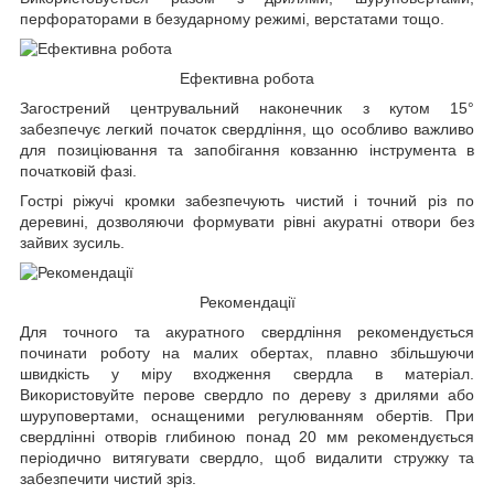
перфораторами в безударному режимі, верстатами тощо.
Ефективна робота
Загострений центрувальний наконечник з кутом 15°
забезпечує легкий початок свердління, що особливо важливо
для позиціювання та запобігання ковзанню інструмента в
початковій фазі.
Гострі ріжучі кромки забезпечують чистий і точний різ по
деревині, дозволяючи формувати рівні акуратні отвори без
зайвих зусиль.
Рекомендації
Для точного та акуратного свердління рекомендується
починати роботу на малих обертах, плавно збільшуючи
швидкість у міру входження свердла в матеріал.
Використовуйте перове свердло по дереву з дрилями або
шуруповертами, оснащеними регулюванням обертів. При
свердлінні отворів глибиною понад 20 мм рекомендується
періодично витягувати свердло, щоб видалити стружку та
забезпечити чистий зріз.