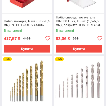
Набір свердел по металу
Набір зенкерів, 6 шт. (6,3-20,5
DIN338 HSS, 13 шт. (1,5-6,5
мм) INTERTOOL SD-5006
мм), покриття Ti INTERTOOL
SD-0013
В наявності
В наявності
417,57
93,06
₴
₴
449 ₴
99 ₴
Купити
Купити
–6%
–6%