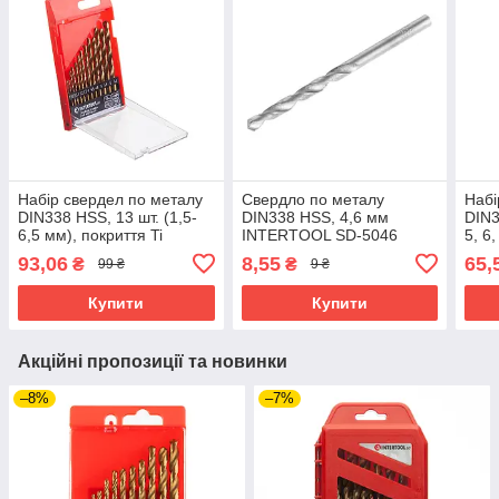
Набір свердел по металу
Свердло по металу
Набі
DIN338 HSS, 13 шт. (1,5-
DIN338 HSS, 4,6 мм
DIN3
6,5 мм), покриття Ti
INTERTOOL SD-5046
5, 6
INTERTOOL SD-0013
SD-
93,06
8,55
65,
₴
₴
99 ₴
9 ₴
Купити
Купити
Акційні пропозиції та новинки
–8%
–7%