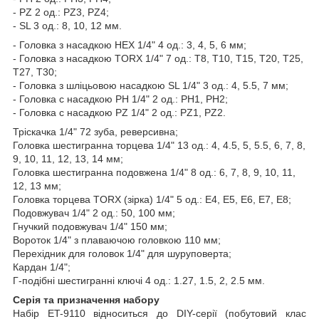
- PZ 2 од.: PZ3, PZ4;
- SL 3 од.: 8, 10, 12 мм.
- Головка з насадкою HEX 1/4" 4 од.: 3, 4, 5, 6 мм;
- Головка з насадкою TORX 1/4" 7 од.: T8, T10, T15, T20, T25,
T27, T30;
- Головка з шліцьовою насадкою SL 1/4" 3 од.: 4, 5.5, 7 мм;
- Головка с насадкою PH 1/4" 2 од.: PH1, PH2;
- Головка с насадкою PZ 1/4" 2 од.: PZ1, PZ2.
Тріскачка 1/4" 72 зуба, реверсивна;
Головка шестигранна торцева 1/4" 13 од.: 4, 4.5, 5, 5.5, 6, 7, 8,
9, 10, 11, 12, 13, 14 мм;
Головка шестигранна подовжена 1/4" 8 од.: 6, 7, 8, 9, 10, 11,
12, 13 мм;
Головка торцева TORX (зірка) 1/4" 5 од.: Е4, Е5, Е6, Е7, Е8;
Подовжувач 1/4" 2 од.: 50, 100 мм;
Гнучкий подовжувач 1/4" 150 мм;
Вороток 1/4" з плаваючою головкою 110 мм;
Перехідник для головок 1/4" для шуруповерта;
Кардан 1/4";
Г-подібні шестигранні ключі 4 од.: 1.27, 1.5, 2, 2.5 мм.
Серія та призначення набору
Набір ET-9110 відноситься до DIY-серії (побутовий клас