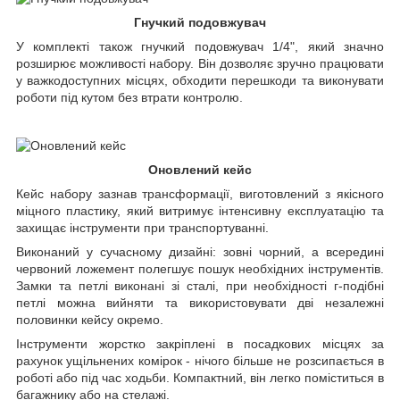
Гнучкий подовжувач
У комплекті також гнучкий подовжувач 1/4", який значно
розширює можливості набору. Він дозволяє зручно працювати
у важкодоступних місцях, обходити перешкоди та виконувати
роботи під кутом без втрати контролю.
Оновлений кейс
Кейс набору зазнав трансформації, виготовлений з якісного
міцного пластику, який витримує інтенсивну експлуатацію та
захищає інструменти при транспортуванні.
Виконаний у сучасному дизайні: зовні чорний, а всередині
червоний ложемент полегшує пошук необхідних інструментів.
Замки та петлі виконані зі сталі, при необхідності г-подібні
петлі можна вийняти та використовувати дві незалежні
половинки кейсу окремо.
Інструменти жорстко закріплені в посадкових місцях за
рахунок ущільнених комірок - нічого більше не розсипається в
роботі або під час ходьби. Компактний, він легко поміститься в
багажнику або на стелажі.