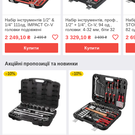
Набір інструментів 1/2" &
Набір інструментів, проф.,
Набі
1/4" 111од, IMPACT Cr-V
1/2" + 1/4", Cr-V, 94 од.,
STOR
головки подовжені
головки: 4-32 мм, біти 32
82 о
15,17,19,21,22 +
од., подовж. головки: 6-19
біти
2 249,10
3 329,10
2 6
₴
₴
2 499 ₴
3 699 ₴
подовжувач 125мм
мм, кейс INTERTOOL
мм, 
INTERTOOL ET-9111
808
Купити
Купити
Акційні пропозиції та новинки
–10%
–10%