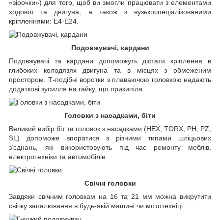
«зірочки») для того, щоб ви змогли працювати з елементами
ходової та двигуна, а також з вузькоспеціалізованими
кріпленнями: Е4-Е24.
Подовжувачі, кардани
Подовжувачі та кардани допоможуть дістати кріплення в
глибоких колодязях двигуна та в місцях з обмеженим
простором. Т-подібні воротки з плаваючою головкою надають
додаткові зусилля на гайку, що прикипіла.
Головки з насадками, біти
Великий вибір біт та головок з насадками (HEX, TORX, PH, PZ,
SL) допоможе впоратися з різними типами шліцьових
з’єднань, які використовують під час ремонту меблів,
електротехніки та автомобілів.
Свічні головки
Завдяки свічним головкам на 16 та 21 мм можна викрутити
свічку запалювання в будь-якій машині чи мототехніці.