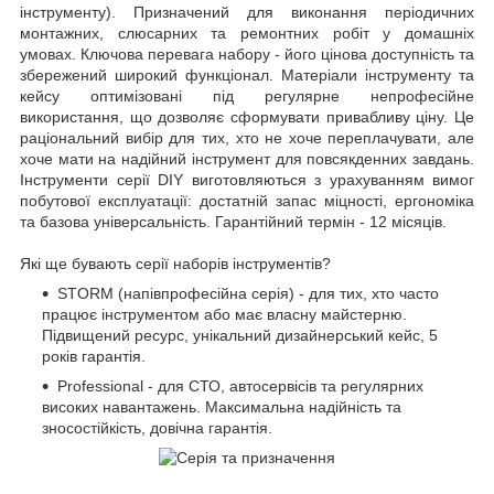
інструменту). Призначений для виконання періодичних
монтажних, слюсарних та ремонтних робіт у домашніх
умовах. Ключова перевага набору - його цінова доступність та
збережений широкий функціонал. Матеріали інструменту та
кейсу оптимізовані під регулярне непрофесійне
використання, що дозволяє сформувати привабливу ціну. Це
раціональний вибір для тих, хто не хоче переплачувати, але
хоче мати на надійний інструмент для повсякденних завдань.
Інструменти серії DIY виготовляються з урахуванням вимог
побутової експлуатації: достатній запас міцності, ергономіка
та базова універсальність. Гарантійний термін - 12 місяців.
Які ще бувають серії наборів інструментів?
STORM (напівпрофесійна серія) - для тих, хто часто
працює інструментом або має власну майстерню.
Підвищений ресурс, унікальний дизайнерський кейс, 5
років гарантія.
Professional - для СТО, автосервісів та регулярних
високих навантажень. Максимальна надійність та
зносостійкість, довічна гарантія.