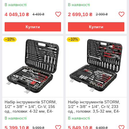
E24, біти 74 од., подовж.
ключі: 8-22 мм, кейс
В наявності
В наявності
головки: 4-22 мм, кейс
INTERTOOL ET-8082
4 049,10
2 699,10
₴
₴
4 499 ₴
2 999 ₴
Купити
Купити
–10%
–10%
Набір інструментів STORM,
Набір інструментів STORM,
1/2" + 3/8" + 1/4", Cr-V, 156
1/2" + 3/8" + 1/4", Cr-V, 233
од., головки: 4-32 мм, E4-
од., головки: 3,5-32 мм, E4-
E24, біти 40 од., подовж.
E24, біти 91 од., подовж.
В наявності
В наявності
головки: 4-19 мм,
головки: 4-22 мм,
5 399,10
5 849,10
₴
₴
5 999 ₴
6 499 ₴