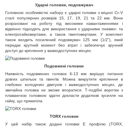
Ударні головки, подовжувач
Головною особливістю набору є ударні головки з міцної Cr-V
сталі популярних розмірів 15, 17, 19, 21 та 22 мм. Вони
розраховані на роботу під високими навантаженнями і
відмінно підходять для використання з ударними пневмо- та
електрогайковертами, а також гвинтовертами. У комплект
також входить посилений подовжувач 125 мм (1/2”), який
передає крутний момент без втрат і забезпечує зручний
доступ до кріплення у важкодоступних місцях.
Подовжені головки
Наявність подовжених головок 6-13 мм вирішує питання
довгих шпильок та гвинтів. Можна викрутити кріплення в
глибоких колодязях двигунів і важкодоступних місцях, де
звичайна головка не зможе впоратися. Т-подібні воротки з
плаваючою головкою здатні докласти додаткові зусилля на
гайку, що прикипіла.
TORX головки
У цей набір також додані головки Е профілю (TORX,