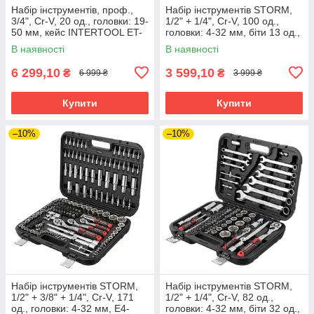
Набір інструментів, проф.,
Набір інструментів STORM,
3/4", Cr-V, 20 од., головки: 19-
1/2" + 1/4", Cr-V, 100 од.,
50 мм, кейс INTERTOOL ET-
головки: 4-32 мм, біти 13 од.,
6023
подовж. головки: 9-13 мм,
В наявності
В наявності
ключі: 8-22 мм,
6 299,10
3 599,10
₴
₴
6 999 ₴
3 999 ₴
Купити
Купити
–10%
–10%
Набір інструментів STORM,
Набір інструментів STORM,
1/2" + 3/8" + 1/4", Cr-V, 171
1/2" + 1/4", Cr-V, 82 од.,
од., головки: 4-32 мм, E4-
головки: 4-32 мм, біти 32 од.,