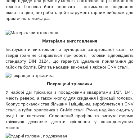
набір підійде для ремонту меблів, сантехніки та різноманітної
техніки. Головна його перевага – оптимальне поєднання
якості та ціни, що робить цей інструмент гарним вибором для
практичного майстра.
Матеріали виготовлення
Інструменти виготовлені з вуглецевої загартованої сталі, їх
тверді грані не стираються при роботі. Головки відповідають
стандарту DIN 3124, що гарантує ідеальне прилягання до
гайок та болтів. Біти та насадки виконані з якісної Cr-V сталі.
Покращені тріскачки
У наборі дві тріскачки з посадковими квадратами 1/2", 1/4",
мають реверс, а також кнопку для скидання і фіксації головок.
Корпус тріскачок став більшим і міцнішим, виробляється з Cr-V
сталі, а губки храповика з Cr-Mo сталі. Ручка надійно сидить у
руці і не вислизає. Сплощений профіль та вигнута форма
тріскачок дозволяє дістати кріплення у важкодоступних
місцях.