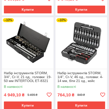
Купити
Купити
–10%
–10%
Набір інструментів STORM,
Набір інструментів STORM,
3/4", Cr-V, 21 од., головки: 19-
1/4", Cr-V, 46 од., головки: 4-
50 мм INTERTOOL ET-8321
14 мм, біти 21 од., кейс
INTERTOOL ET-8046
В наявності
В наявності
4 949,10
764,10
₴
₴
5 499 ₴
849 ₴
Купити
Купити