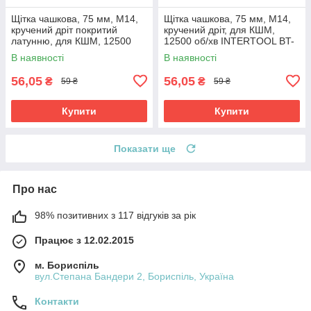
Щітка чашкова, 75 мм, M14,
Щітка чашкова, 75 мм, M14,
кручений дріт покритий
кручений дріт, для КШМ,
латунню, для КШМ, 12500
12500 об/хв INTERTOOL BT-
об/хв INTERTOOL BT-1076
1075
В наявності
В наявності
56,05
56,05
₴
₴
59 ₴
59 ₴
Купити
Купити
Показати ще
Про нас
98% позитивних з 117 відгуків за рік
Працює з 12.02.2015
м. Бориспіль
вул.Степана Бандери 2, Бориспіль, Україна
Контакти