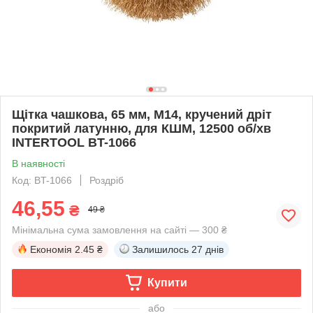
Щітка чашкова, 65 мм, M14, кручений дріт
покритий латунню, для КШМ, 12500 об/хв
INTERTOOL BT-1066
В наявності
Код: BT-1066
Роздріб
46,55
₴
49 ₴
Мінімальна сума замовлення на сайті — 300 ₴
Економія
2.45 ₴
Залишилось
27 днів
Купити
або