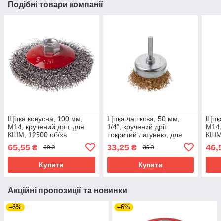
Подібні товари компанії
Щітка конусна, 100 мм,
Щітка чашкова, 50 мм,
Щітк
M14, кручений дріт, для
1/4", кручений дріт
M14,
КШМ, 12500 об/хв
покритий латунню, для
КШМ,
INTERTOOL BT-5100
дриля, 4500 об/хв
INT
65,55
33,25
46,
₴
₴
69 ₴
35 ₴
INTERTOOL BT-9051
Купити
Купити
Акційні пропозиції та новинки
–6%
–6%