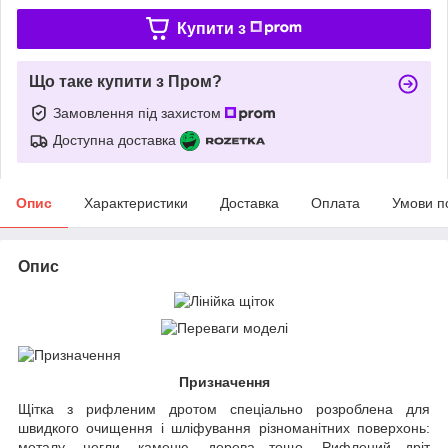
Купити з
Що таке купити з Пром?
Замовлення під захистом
Доступна доставка
Опис
Характеристики
Доставка
Оплата
Умови п
Опис
Призначення
Щітка з рифленим дротом спеціально розроблена для
швидкого очищення і шліфування різноманітних поверхонь:
металу, цегли, каменю, дерева тощо. Рифлений дріт