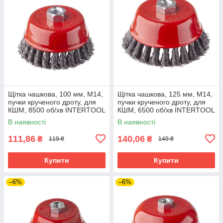
Щітка чашкова, 100 мм, M14,
Щітка чашкова, 125 мм, M14,
пучки крученого дроту, для
пучки крученого дроту, для
КШМ, 8500 об/хв INTERTOOL
КШМ, 6500 об/хв INTERTOOL
BT-2100
BT-2125
В наявності
В наявності
111,86
140,06
₴
₴
119 ₴
149 ₴
Купити
Купити
–6%
–6%