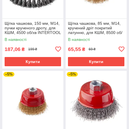
Щітка чашкова, 150 мм, M14,
Щітка чашкова, 85 мм, M14,
пучки крученого дроту, для
кручений дріт покритий
КШМ, 4500 об/хв INTERTOOL
латунню, для КШМ, 8500 об/
BT-2150
хв INTERTOOL BT-1086
В наявності
В наявності
187,06
65,55
₴
₴
199 ₴
69 ₴
Купити
Купити
–5%
–5%