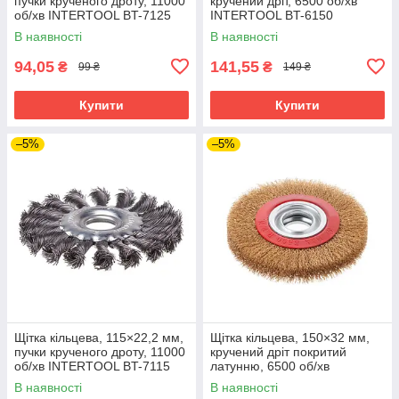
пучки крученого дроту, 11000
кручений дріт, 6500 об/хв
об/хв INTERTOOL BT-7125
INTERTOOL BT-6150
В наявності
В наявності
94,05
141,55
₴
₴
99 ₴
149 ₴
Купити
Купити
–5%
–5%
Щітка кільцева, 115×22,2 мм,
Щітка кільцева, 150×32 мм,
пучки крученого дроту, 11000
кручений дріт покритий
об/хв INTERTOOL BT-7115
латунню, 6500 об/хв
INTERTOOL BT-6151
В наявності
В наявності