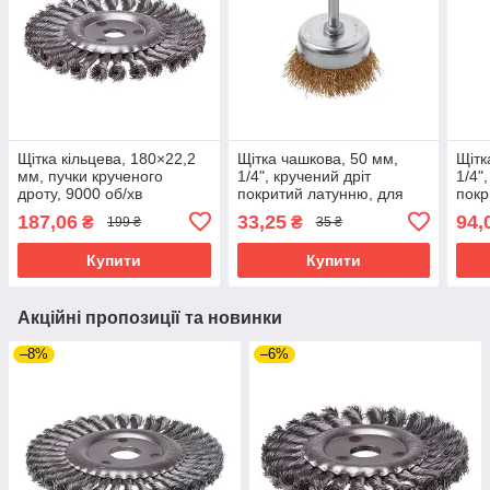
Щітка кільцева, 180×22,2
Щітка чашкова, 50 мм,
Щітк
мм, пучки крученого
1/4", кручений дріт
1/4"
дроту, 9000 об/хв
покритий латунню, для
покр
INTERTOOL BT-7180
дриля, 4500 об/хв
дрил
187,06
33,25
94,
₴
₴
199 ₴
35 ₴
INTERTOOL BT-9051
INT
Купити
Купити
Акційні пропозиції та новинки
–8%
–6%