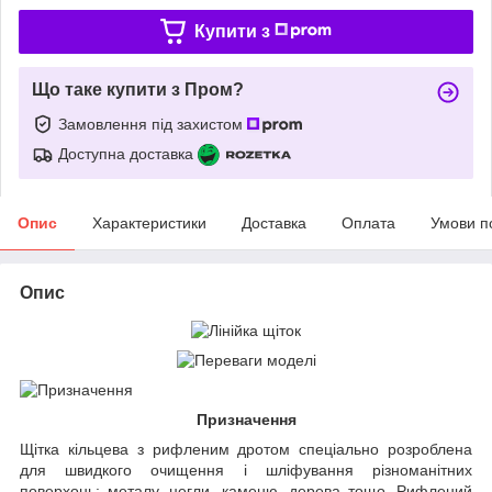
Купити з
Що таке купити з Пром?
Замовлення під захистом
Доступна доставка
Опис
Характеристики
Доставка
Оплата
Умови п
Опис
Призначення
Щітка кільцева з рифленим дротом спеціально розроблена
для швидкого очищення і шліфування різноманітних
поверхонь: металу, цегли, каменю, дерева тощо. Рифлений