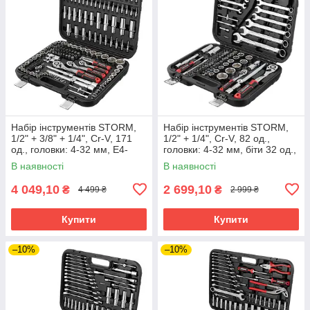
Набір інструментів STORM,
Набір інструментів STORM,
1/2" + 3/8" + 1/4", Cr-V, 171
1/2" + 1/4", Cr-V, 82 од.,
од., головки: 4-32 мм, E4-
головки: 4-32 мм, біти 32 од.,
E24, біти 74 од., подовж.
ключі: 8-22 мм, кейс
В наявності
В наявності
головки: 4-22 мм, кейс
INTERTOOL ET-8082
4 049,10
2 699,10
₴
₴
4 499 ₴
2 999 ₴
Купити
Купити
–10%
–10%