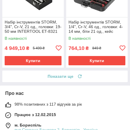
Набір інструментів STORM,
Набір інструментів STORM,
3/4", Cr-V, 21 од., головки: 19-
1/4", Cr-V, 46 од., головки: 4-
50 мм INTERTOOL ET-8321
14 мм, біти 21 од., кейс
INTERTOOL ET-8046
В наявності
В наявності
4 949,10
764,10
₴
₴
5 499 ₴
849 ₴
Купити
Купити
Показати ще
Про нас
98% позитивних з 117 відгуків за рік
Працює з 12.02.2015
м. Бориспіль
вул.Степана Бандери 2, Бориспіль, Україна