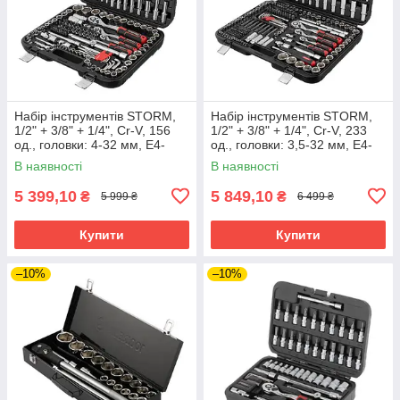
Набір інструментів STORM,
Набір інструментів STORM,
1/2" + 3/8" + 1/4", Cr-V, 156
1/2" + 3/8" + 1/4", Cr-V, 233
од., головки: 4-32 мм, E4-
од., головки: 3,5-32 мм, E4-
E24, біти 40 од., подовж.
E24, біти 91 од., подовж.
В наявності
В наявності
головки: 4-19 мм,
головки: 4-22 мм,
5 399,10
5 849,10
₴
₴
5 999 ₴
6 499 ₴
Купити
Купити
–10%
–10%