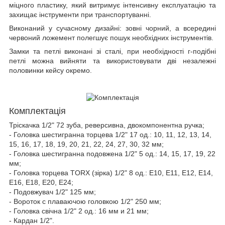
міцного пластику, який витримує інтенсивну експлуатацію та
захищає інструменти при транспортуванні.
Виконаний у сучасному дизайні: зовні чорний, а всередині
червоний ложемент полегшує пошук необхідних інструментів.
Замки та петлі виконані зі сталі, при необхідності г-подібні
петлі можна вийняти та використовувати дві незалежні
половинки кейсу окремо.
Комплектація
Тріскачка 1/2" 72 зуба, реверсивна, двокомпонентна ручка;
- Головка шестигранна торцева 1/2" 17 од.: 10, 11, 12, 13, 14,
15, 16, 17, 18, 19, 20, 21, 22, 24, 27, 30, 32 мм;
- Головка шестигранна подовжена 1/2" 5 од.: 14, 15, 17, 19, 22
мм;
- Головка торцева TORX (зірка) 1/2" 8 од.: Е10, Е11, Е12, Е14,
Е16, Е18, Е20, Е24;
- Подовжувач 1/2" 125 мм;
- Вороток с плаваючою головкою 1/2" 250 мм;
- Головка свічна 1/2" 2 од.: 16 мм и 21 мм;
- Кардан 1/2".