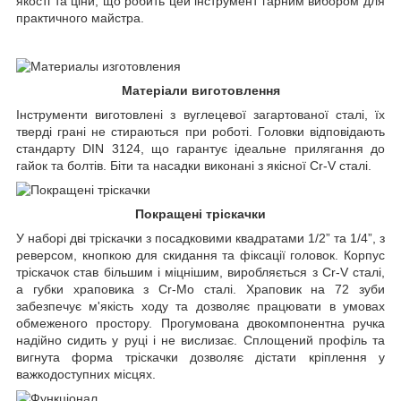
якості та ціни, що робить цей інструмент гарним вибором для
практичного майстра.
Матеріали виготовлення
Інструменти виготовлені з вуглецевої загартованої сталі, їх
тверді грані не стираються при роботі. Головки відповідають
стандарту DIN 3124, що гарантує ідеальне прилягання до
гайок та болтів. Біти та насадки виконані з якісної Cr-V сталі.
Покращені тріскачки
У наборі дві тріскачки з посадковими квадратами 1/2” та 1/4”, з
реверсом, кнопкою для скидання та фіксації головок. Корпус
тріскачок став більшим і міцнішим, виробляється з Cr-V сталі,
а губки храповика з Cr-Mo сталі. Храповик на 72 зуби
забезпечує м'якість ходу та дозволяє працювати в умовах
обмеженого простору. Прогумована двокомпонентна ручка
надійно сидить у руці і не вислизає. Сплощений профіль та
вигнута форма тріскачки дозволяє дістати кріплення у
важкодоступних місцях.