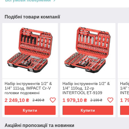
Всі умови повернення
Подібні товари компанії
Набір інструментів 1/2" &
Набір інструментів 1/2" &
Набі
1/4" 111од, IMPACT Cr-V
1/4" 110од, 12-гр
1/4"
головки подовжені
INTERTOOL ET-9109
INT
15,17,19,21,22 +
2 249,10
1 979,10
1 7
₴
₴
2 499 ₴
2 199 ₴
подовжувач 125мм
INTERTOOL ET-9111
Купити
Купити
Акційні пропозиції та новинки