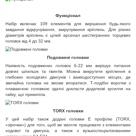
Функціонал
Набір включає 109 елементів для вирішення будь-якого
завдання відкручування, закручування кріплень. Для різних
діаметрів кріплень є цілий арсенал шестигранних торцевих
головок від 4 до 32 мм.
Подовжені головки
Наявність подовжених головок 6-22 мм вирішує питання
довгих шпильок та гвинтів. Можна викрутити кріплення в
глибоких колодязях двигунів і важкодоступних місцях, де
звичайна головка не зможе впоратися. Т-подібні воротки з
плаваючою головкою здатні докласти додаткові зусилля на
гайку, що прикипіла.
TORX головки
У цей набір також додані головки Е профілю (TORX,
«зірочки») для того, щоб ви змогли працювати з елементами
ходової та двигуна, а також з вузькоспеціалізованими