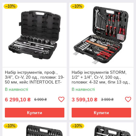
–10%
–10%
Набір інструментів, проф.,
Набір інструментів STORM,
3/4", Cr-V, 20 од., головки: 19-
1/2" + 1/4", Cr-V, 100 од.,
50 мм, кейс INTERTOOL ET-
головки: 4-32 мм, біти 13 од.,
6023
подовж. головки: 9-13 мм,
В наявності
В наявності
ключі: 8-22 мм,
6 299,10
3 599,10
₴
₴
6 999 ₴
3 999 ₴
Купити
Купити
–10%
–10%