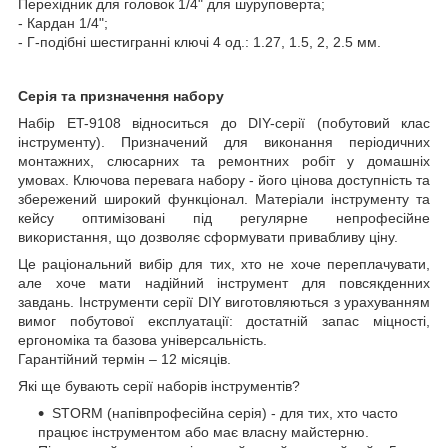
Перехідник для головок 1/4" для шуруповерта;
- Кардан 1/4";
- Г-подібні шестигранні ключі 4 од.: 1.27, 1.5, 2, 2.5 мм.
Серія та призначення набору
Набір ET-9108 відноситься до DIY-серії (побутовий клас
інструменту). Призначений для виконання періодичних
монтажних, слюсарних та ремонтних робіт у домашніх
умовах. Ключова перевага набору - його цінова доступність та
збережений широкий функціонал. Матеріали інструменту та
кейсу оптимізовані під регулярне непрофесійне
використання, що дозволяє сформувати привабливу ціну.
Це раціональний вибір для тих, хто не хоче переплачувати,
але хоче мати надійний інструмент для повсякденних
завдань. Інструменти серії DIY виготовляються з урахуванням
вимог побутової експлуатації: достатній запас міцності,
ергономіка та базова універсальність.
Гарантійний термін – 12 місяців.
Які ще бувають серії наборів інструментів?
STORM (напівпрофесійна серія) - для тих, хто часто
працює інструментом або має власну майстерню.