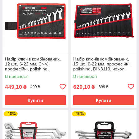
Набір ключів комбінованих,
Набір ключів комбінованих,
12 шт., 6-22 мм, Cr-V,
15 шт., 6-22 мм, професійні,
професійні, polishing,
polishing, DIN3113, чохол
DIN3113, чохол INTERTOOL
INTERTOOL XT-1514
В наявності
В наявності
XT-1512
449,10
629,10
₴
₴
499 ₴
699 ₴
Купити
Купити
–10%
–10%