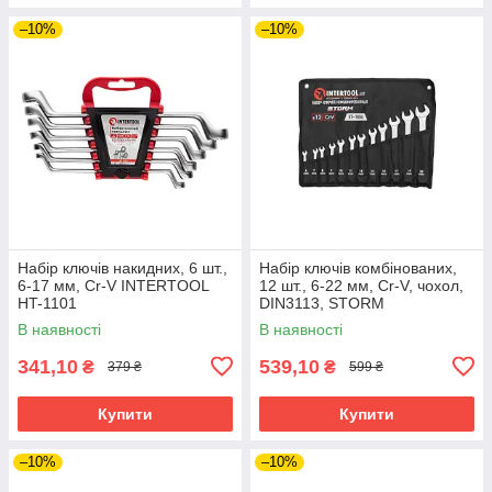
–10%
–10%
Набір ключів накидних, 6 шт.,
Набір ключів комбінованих,
6-17 мм, Cr-V INTERTOOL
12 шт., 6-22 мм, Cr-V, чохол,
HT-1101
DIN3113, STORM
INTERTOOL XT-1004
В наявності
В наявності
341,10
539,10
₴
₴
379 ₴
599 ₴
Купити
Купити
–10%
–10%