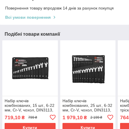
Повернення товару впродовж 14 днів за рахунок покупця
Всі умови повернення
Подібні товари компанії
Набір ключів
Набір ключів
Набі
комбінованих, 15 шт., 6-22
комбінованих, 25 шт., 6-32
комб
мм, Cr-V, чохол, DIN3113,
мм, Cr-V, чохол, DIN3113,
тріс
STORM INTERTOOL XT-
STORM INTERTOOL XT-
Cr-V
719,10
1 979,10
764
₴
₴
799 ₴
2 199 ₴
1005
1000
DIN
130
Купити
Купити