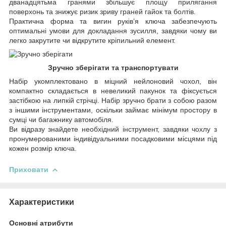
дванадцятьма гранями збільшує площу прилягання
поверхонь та знижує ризик зриву граней гайок та болтів.
Практична форма та вигин руків’я ключа забезпечують
оптимальні умови для докладання зусилля, завдяки чому ви
легко закрутите чи відкрутите кріпильний елемент.
Зручно зберігати та транспортувати
Набір укомплектовано в міцний нейлоновий чохол, він
компактно складається в невеликий пакунок та фіксується
застібкою на липкій стрічці. Набір зручно брати з собою разом
з іншими інструментами, оскільки займає мінімум простору в
сумці чи багажнику автомобіля.
Ви відразу знайдете необхідний інструмент, завдяки чохлу з
пронумерованими індивідуальними посадковими місцями під
кожен розмір ключа.
Приховати
Характеристики
Основні атрибути