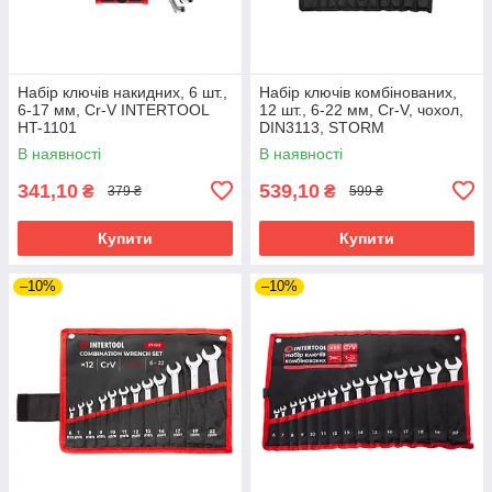
Набір ключів накидних, 6 шт.,
Набір ключів комбінованих,
6-17 мм, Cr-V INTERTOOL
12 шт., 6-22 мм, Cr-V, чохол,
HT-1101
DIN3113, STORM
INTERTOOL XT-1004
В наявності
В наявності
341,10
539,10
₴
₴
379 ₴
599 ₴
Купити
Купити
–10%
–10%