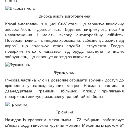
болтів.
Висока якість виготовлення
Ключі виготовлені з міцної Cr-V сталі, що гарантує виключну
зносостійкість і довговічність. Відмінно витримують постійні
навантаження і мають високу антикорозійну стійкість.
Поверхня ключа - глянцева хромована, забезпечує захист від
корозії, що подовжує строк служби інструмента. Гладка
поверхня легко очищається від бруду, мастила та інших
забруднень, що спрощує догляд за ключами.
Функціонал
Ріжкова частина ключів дозволяє отримати зручний доступ до
кріплення у важкодоступних місцях. Накидна частина з
дванадцятьма гранями збільшує площу прилягання
поверхонь і знижує ризик зриву граней гайок і болтів.
Тріскачка
Накидок із храповим механізмом і 72 зубцями, забезпечує
м'якість ходу і високий крутний момент. Механізм із кроком 5°