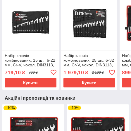
Набір ключів
Набір ключів
Набі
комбінованих, 15 шт., 6-22
комбінованих, 25 шт., 6-32
комб
мм, Cr-V, чохол, DIN3113,
мм, Cr-V, чохол, DIN3113,
мм, 
STORM INTERTOOL XT-
STORM INTERTOOL XT-
INT
719,10
1 979,10
899
₴
₴
799 ₴
2 199 ₴
1005
1000
Купити
Купити
Акційні пропозиції та новинки
–10%
–10%