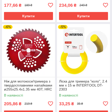
177,66
234,06
₴
₴
189 ₴
249 ₴
Купити
Купити
–6%
–5%
Ніж для мотокоси/тримера з
Лiска для тримера "коло", 2.4
твердосплавними напайками
мм x 15 м INTERTOOL DT-
ø255x25.4x1.35 мм 40T, HRC
2303
82-86, 3 підрізні лопаті,
В наявності
В наявності
анодоване покриття
205,86
33,25
₴
₴
219 ₴
35 ₴