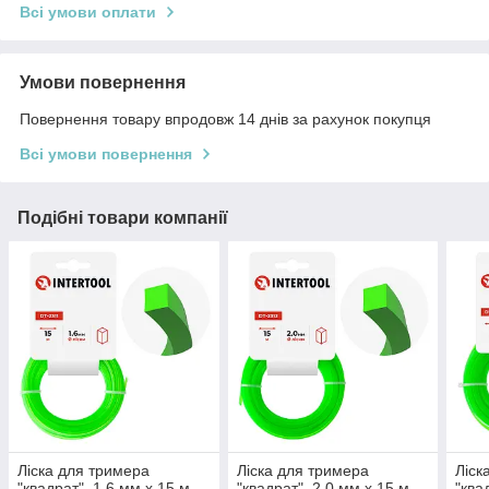
Всі умови оплати
Умови повернення
Повернення товару впродовж 14 днів за рахунок покупця
Всі умови повернення
Подібні товари компанії
Лiска для тримера
Лiска для тримера
Лiск
"квадрат", 1.6 мм x 15 м
"квадрат", 2.0 мм x 15 м
"ква