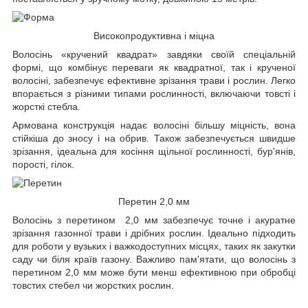
Високопродуктивна і міцна
Волосінь «кручений квадрат» завдяки своїй спеціальній
формі, що комбінує переваги як квадратної, так і крученої
волосіні, забезпечує ефективне зрізання трави і рослин. Легко
впорається з різними типами рослинності, включаючи товсті і
жорсткі стебла.
Армована конструкція надає волосіні більшу міцність, вона
стійкіша до зносу і на обрив. Також забезпечується швидше
зрізання, ідеальна для косіння щільної рослинності, бур'янів,
порості, гілок.
Перетин 2,0 мм
Волосінь з перетином 2,0 мм забезпечує точне і акуратне
зрізання газонної трави і дрібних рослин. Ідеально підходить
для роботи у вузьких і важкодоступних місцях, таких як закутки
саду чи біля країв газону. Важливо пам'ятати, що волосінь з
перетином 2,0 мм може бути менш ефективною при обробці
товстих стебел чи жорстких рослин.