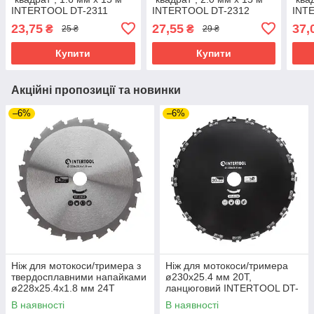
INTERTOOL DT-2311
INTERTOOL DT-2312
INT
23,75
27,55
37,
₴
₴
25 ₴
29 ₴
Купити
Купити
Акційні пропозиції та новинки
–6%
–6%
Ніж для мотокоси/тримера з
Ніж для мотокоси/тримера
твердосплавними напайками
ø230x25.4 мм 20T,
ø228x25.4x1.8 мм 24T
ланцюговий INTERTOOL DT-
INTERTOOL DT-2353
2354
В наявності
В наявності