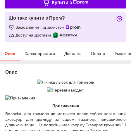
Купити з
Що таке купити з Пром?
Замовлення під захистом
Доступна доставка
Опис
Характеристики
Доставка
Оплата
Умови п
Опис
Призначення
Волосінь для тримера чи мотокоси являє собою незамінний
аксесуар для догляду за садом, газоном, присадибною
ділянкою тощо. Ця волосінь має форму "квадрат кручений" і
поставляється у зручному мотку, довжиною 15 метрів.