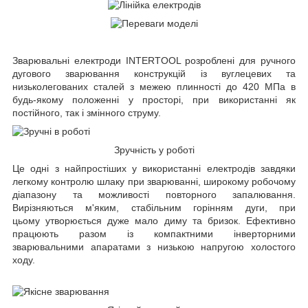
Зварювальні електроди INTERTOOL розроблені для ручного
дугового зварювання конструкцій із вуглецевих та
низьколегованих сталей з межею плинності до 420 МПа в
будь-якому положенні у просторі, при використанні як
постійного, так і змінного струму.
Зручність у роботі
Це одні з найпростіших у використанні електродів завдяки
легкому контролю шлаку при зварюванні, широкому робочому
діапазону та можливості повторного запалювання.
Вирізняються м'яким, стабільним горінням дуги, при
цьому утворюється дуже мало диму та бризок. Ефективно
працюють разом із компактними інверторними
зварювальними апаратами з низькою напругою холостого
ходу.