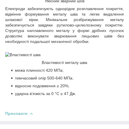
Якісний зварний шов
Електроди забезпечують однорідне розплавлення покриття,
відмінне формування металу шва та легке видалення
шлакової кірки. Мінімальне розбризкування металу
забезпечується завдяки рутилово-целюлозному покриттю.
Структура наплавленого металу у формі дрібних лусочок
дозволяє виконувати зварювання лицьових швів без
необхідності подальшої механічної обробки.
Властивості металу шва
межа плинності 420 МПа;
тимчасовий опір 500-640 МПа;
відносне подовження ≥ 20%;
ударна в'язкість за 0 °С ≥ 47 Дж.
Приховати