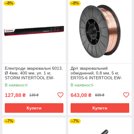
–8%
–8%
Електроди зварювальні 6013,
Дріт зварювальний
Ø 4мм, 400 мм, уп. 1 кг,
обміднений, 0,8 мм, 5 кг,
STORM INTERTOOL EW-
ER70S-6 INTERTOOL EW-
1040
5008
В наявності
В наявності
127,88
643,08
₴
₴
139 ₴
699 ₴
Купити
Купити
–7%
–7%