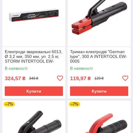
Електроди зварювальні 6013,
Тримач електродів "German
Ø 3,2 мм, 350 мм, уп. 2,5 кг,
type", 300 А INTERTOOL EW-
STORM INTERTOOL EW-
0005
2532
В наявності
В наявності
324,57
119,97
₴
₴
349 ₴
129 ₴
Купити
Купити
–7%
–7%