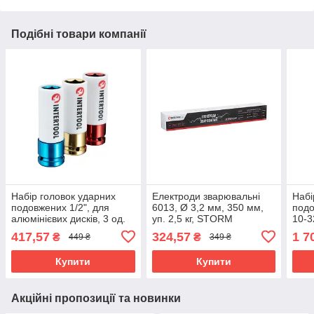
Подібні товари компанії
Набір головок ударних
Електроди зварювальні
Набі
подовжених 1/2", для
6013, Ø 3,2 мм, 350 мм,
подо
алюмінієвих дисків, 3 од.
уп. 2,5 кг, STORM
10-3
(17, 19, 21 мм), Cr-Mo,
INTERTOOL EW-2532
INT
417,57
324,57
1 7
₴
₴
449 ₴
349 ₴
STORM INTERTOOL ET-
8502
Купити
Купити
Акційні пропозиції та новинки