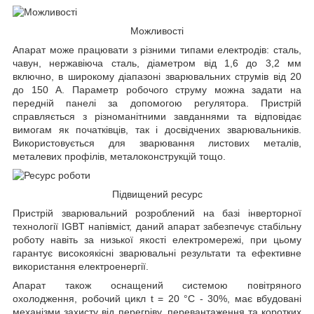
Можливості
Апарат може працювати з різними типами електродів: сталь,
чавун, нержавіюча сталь, діаметром від 1,6 до 3,2 мм
включно, в широкому діапазоні зварювальних струмів від 20
до 150 А. Параметр робочого струму можна задати на
передній панелі за допомогою регулятора. Пристрій
справляється з різноманітними завданнями та відповідає
вимогам як початківців, так і досвідчених зварювальників.
Використовується для зварювання листових металів,
металевих профілів, металоконструкцій тощо.
Підвищений ресурс
Пристрій зварювальний розроблений на базі інверторної
технології IGBT напівміст, даний апарат забезпечує стабільну
роботу навіть за низької якості електромережі, при цьому
гарантує високоякісні зварювальні результати та ефективне
використання електроенергії.
Апарат також оснащений системою повітряного
охолодження, робочий цикл t = 20 °С - 30%, має вбудовані
механізми захисту від перегріву, перевантаження та коротких