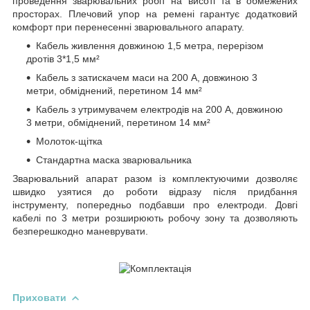
проведення зварювальних робіт на висоті та в обмежених
просторах. Плечовий упор на ремені гарантує додатковий
комфорт при перенесенні зварювального апарату.
Кабель живлення довжиною 1,5 метра, перерізом
дротів 3*1,5 мм²
Кабель з затискачем маси на 200 А, довжиною 3
метри, обміднений, перетином 14 мм²
Кабель з утримувачем електродів на 200 А, довжиною
3 метри, обміднений, перетином 14 мм²
Молоток-щітка
Стандартна маска зварювальника
Зварювальний апарат разом із комплектуючими дозволяє
швидко узятися до роботи відразу після придбання
інструменту, попередньо подбавши про електроди. Довгі
кабелі по 3 метри розширюють робочу зону та дозволяють
безперешкодно маневрувати.
Приховати