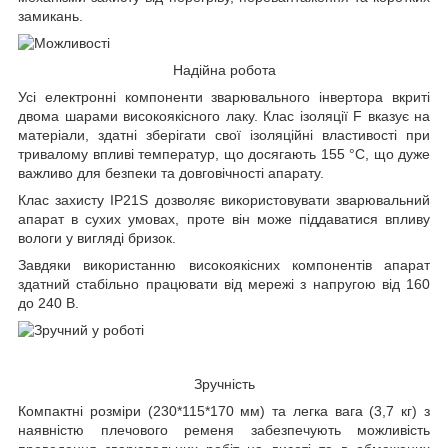
замикань.
Надійна робота
Усі електронні компоненти зварювального інвертора вкриті
двома шарами високоякісного лаку. Клас ізоляції F вказує на
матеріали, здатні зберігати свої ізоляційні властивості при
тривалому впливі температур, що досягають 155 °С, що дуже
важливо для безпеки та довговічності апарату.
Клас захисту IP21S дозволяє використовувати зварювальний
апарат в сухих умовах, проте він може піддаватися впливу
вологи у вигляді бризок.
Завдяки використанню високоякісних компонентів апарат
здатний стабільно працювати від мережі з напругою від 160
до 240 В.
Зручність
Компактні розміри (230*115*170 мм) та легка вага (3,7 кг) з
наявністю плечового ременя забезпечують можливість