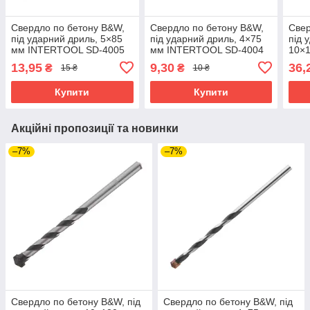
Свердло по бетону B&W,
Свердло по бетону B&W,
Свер
під ударний дриль, 5×85
під ударний дриль, 4×75
під 
мм INTERTOOL SD-4005
мм INTERTOOL SD-4004
10×
SD-
13,95
9,30
36,
₴
₴
15 ₴
10 ₴
Купити
Купити
Акційні пропозиції та новинки
–7%
–7%
Свердло по бетону B&W, під
Свердло по бетону B&W, під