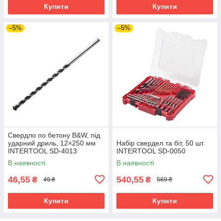
Купити
Купити
–5%
–5%
Свердло по бетону B&W, під
ударний дриль, 12×250 мм
Набір свердел та біт, 50 шт.
INTERTOOL SD-4013
INTERTOOL SD-0050
В наявності
В наявності
46,55
540,55
₴
₴
49 ₴
569 ₴
Купити
Купити