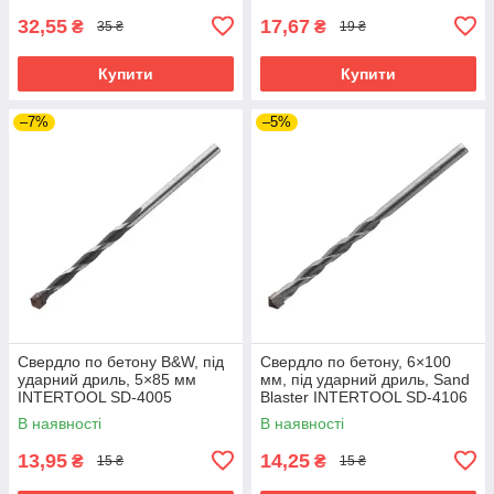
32,55
17,67
₴
₴
35 ₴
19 ₴
Купити
Купити
–7%
–5%
Свердло по бетону B&W, під
Свердло по бетону, 6×100
ударний дриль, 5×85 мм
мм, під ударний дриль, Sand
INTERTOOL SD-4005
Blaster INTERTOOL SD-4106
В наявності
В наявності
13,95
14,25
₴
₴
15 ₴
15 ₴