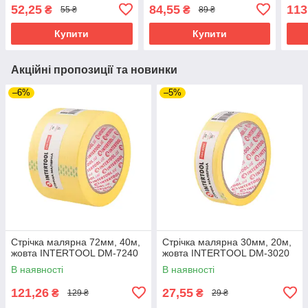
мм, чорна, спінений
0801
INT
52,25
84,55
113
₴
₴
55 ₴
89 ₴
поліетилен INTERTOOL
KT-0811
Купити
Купити
Акційні пропозиції та новинки
–6%
–5%
Стрічка малярна 72мм, 40м,
Стрічка малярна 30мм, 20м,
жовта INTERTOOL DM-7240
жовта INTERTOOL DM-3020
В наявності
В наявності
121,26
27,55
₴
₴
129 ₴
29 ₴