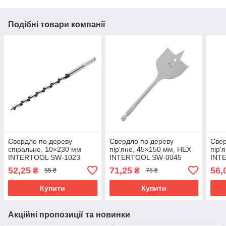
Подібні товари компанії
Свердло по дереву
Свердло по дереву
Свер
спіральне, 10×230 мм
пір'яне, 45×150 мм, HEX
пір'
INTERTOOL SW-1023
INTERTOOL SW-0045
INT
52,25
71,25
56,
₴
₴
55 ₴
75 ₴
Купити
Купити
Акційні пропозиції та новинки