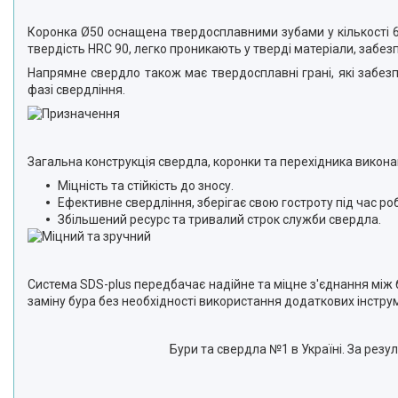
Коронка Ø50 оснащена твердосплавними зубами у кількості 6 ш
твердість HRC 90, легко проникають у тверді матеріали, забе
Напрямне свердло також має твердосплавні грані, які забез
фазі свердління.
Загальна конструкція свердла, коронки та перехідника виконан
Міцність та стійкість до зносу.
Ефективне свердління, зберігає свою гостроту під час р
Збільшений ресурс та тривалий строк служби свердла.
Система SDS-plus передбачає надійне та міцне з'єднання між
заміну бура без необхідності використання додаткових інструм
Бури та свердла №1 в Україні. За рез