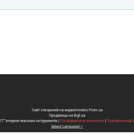
Сайт створений на маркетплейсі
Prom.ua
Продавець на Bigl.ua
"Рулетка.NET" Інтернет-магазин інструментів |
Поскаржитися на контент
|
Політика конфі
Select Language
▼