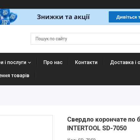
и і послуги
Про нас
Контакти
Доставка і 
ення товарів
Свердло корончате по б
INTERTOOL SD-7050