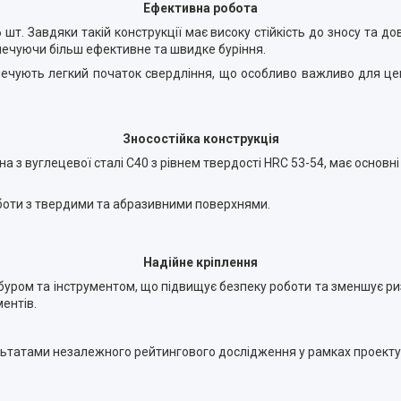
Ефективна робота
т. Завдяки такій конструкції має високу стійкість до зносу та до
зпечуючи більш ефективне та швидке буріння.
печують легкий початок свердління, що особливо важливо для це
Зносостійка конструкція
а з вуглецевої сталі С40 з рівнем твердості HRC 53-54, має основні
оботи з твердими та абразивними поверхнями.
Надійне кріплення
 буром та інструментом, що підвищує безпеку роботи та зменшує р
ентів.
ультатами незалежного рейтингового дослідження у рамках проекту