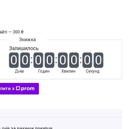
айті — 300 ₴
Залишилось
0
0
0
0
0
0
0
0
Днів
Годин
Хвилин
Секунд
пити з
4 днів
за рахунок покупця