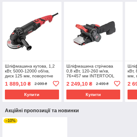
Шліфмашина кутова, 1,2
Шліфмашина стрічкова
Шліф
кВт, 5000-12000 об/хв,
0,8 кВт, 120-260 м/хв,
кВт,
диск 125 мм, поворотне
76×457 мм INTERTOOL
мм, 
руків’я INTERTOOL WT-
WT-0529
INT
1 889,10
2 249,10
2 6
₴
₴
2 099 ₴
2 499 ₴
0225
Купити
Купити
Акційні пропозиції та новинки
–10%