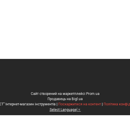
Сайт створений на маркетплейсі
Prom.ua
Продавець на Bigl.ua
"Рулетка.NET" Інтернет-магазин інструментів |
Поскаржитися на контент
|
Політика конфі
Select Language
▼