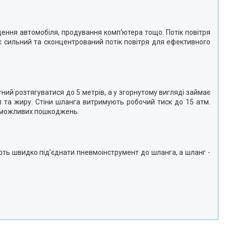
ення автомобіля, продування комп'ютера тощо. Потік повітря
є сильний та сконцентрований потік повітря для ефективного
ий розтягуватися до 5 метрів, а у згорнутому вигляді займає
тил та жиру. Стіни шланга витримують робочий тиск до 15 атм.
а можливих пошкоджень.
ють швидко під’єднати пневмоінструмент до шланга, а шланг -