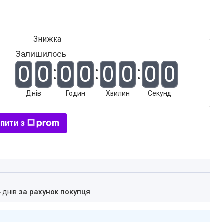
Залишилось
0
0
0
0
0
0
0
0
Днів
Годин
Хвилин
Секунд
пити з
4 днів
за рахунок покупця