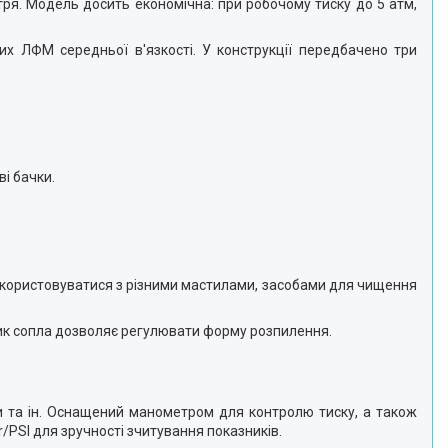
ря. Модель досить економічна: при робочому тиску до 5 атм,
х ЛФМ середньої в'язкості. У конструкції передбачено три
ві бачки.
користовуватися з різними мастилами, засобами для чищення
ник сопла дозволяє регулювати форму розпилення.
уги та ін. Оснащений манометром для контролю тиску, а також
r/PSI для зручності зчитування показників.