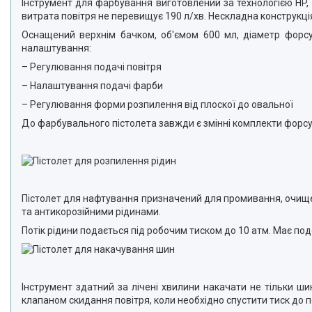
Інструмент для фарбування виготовлений за технологією HP,
витрата повітря не перевищує 190 л/хв. Нескладна конструкці
Оснащений верхнім бачком, об'ємом 600 мл, діаметр форсу
налаштування:
– Регулювання подачі повітря
– Налаштування подачі фарби
– Регулювання форми розпилення від плоскої до овальної
До фарбувального пістолета завжди є змінні комплекти форсунок
Пістолет для нафтування призначений для промивання, очищ
та антикорозійними рідинами.
Потік рідини подається під робочим тиском до 10 атм. Має п
Інструмент здатний за лічені хвилини накачати не тільки ши
клапаном скидання повітря, коли необхідно спустити тиск до п