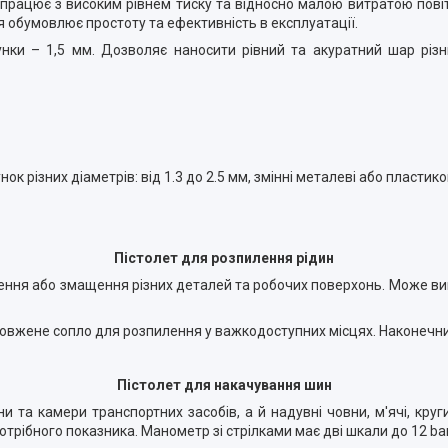
 працює з високим рівнем тиску та відносно малою витратою повіт
я обумовлює простоту та ефективність в експлуатації.
нки – 1,5 мм. Дозволяє наносити рівний та акуратний шар різни
 різних діаметрів: від 1.3 до 2.5 мм, змінні металеві або пластико
Пістолет для розпилення рідин
ення або змащення різних деталей та робочих поверхонь. Може ви
одовжене сопло для розпилення у важкодоступних місцях. Наконеч
Пістолет для накачування шин
ни та камери транспортних засобів, а й надувні човни, м'ячі, кр
отрібного показника. Манометр зі стрілками має дві шкали до 12 ba