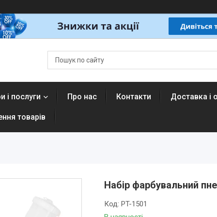
и і послуги
Про нас
Контакти
Доставка і 
ення товарів
Набір фарбувальний пне
Код:
PT-1501