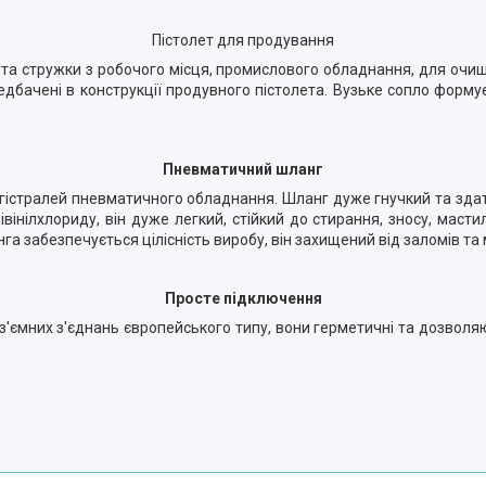
Пістолет для продування
 та стружки з робочого місця, промислового обладнання, для очищ
едбачені в конструкції продувного пістолета. Вузьке сопло форму
Пневматичний шланг
гістралей пневматичного обладнання. Шланг дуже гнучкий та здатн
івінілхлориду, він дуже легкий, стійкий до стирання, зносу, мас
а забезпечується цілісність виробу, він захищений від заломів т
Просте підключення
'ємних з'єднань європейського типу, вони герметичні та дозволя