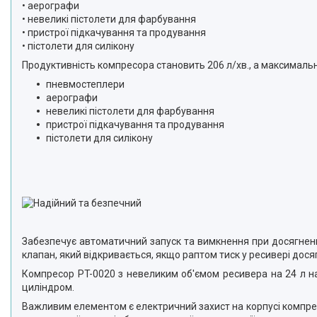
•
аерографи
•
невеликі пістолети для фарбування
•
пристрої підкачування та продування
•
пістолети для силікону
Продуктивність компресора становить 206 л/хв., а максималь
пневмостеплери
аерографи
невеликі пістолети для фарбування
пристрої підкачування та продування
пістолети для силікону
Забезпечує автоматичний запуск та вимкнення при досягненн
клапан, який відкривається, якщо раптом тиск у ресивері дося
Компресор PT-0020 з невеликим об'ємом ресивера на 24 л на
циліндром.
Важливим елементом є електричний захист на корпусі компресо