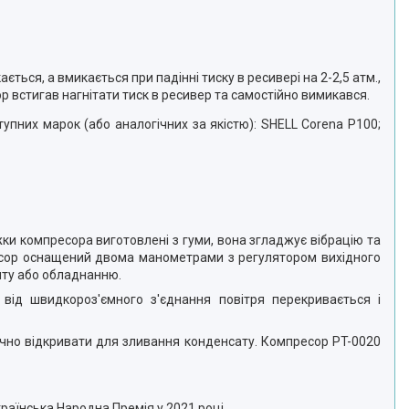
я, а вмикається при падінні тиску в ресивері на 2-2,5 атм.,
 встигав нагнітати тиск в ресивер та самостійно вимикався.
ступних марок (або аналогічних за якістю): SHELL Corena P100;
и компресора виготовлені з гуми, вона згладжує вібрацію та
ресор оснащений двома манометрами з регулятором вихідного
нту або обладнанню.
від швидкороз'ємного з'єднання повітря перекривається і
ично відкривати для зливання конденсату. Компресор PT-0020
аїнська Народна Премія у 2021 році.