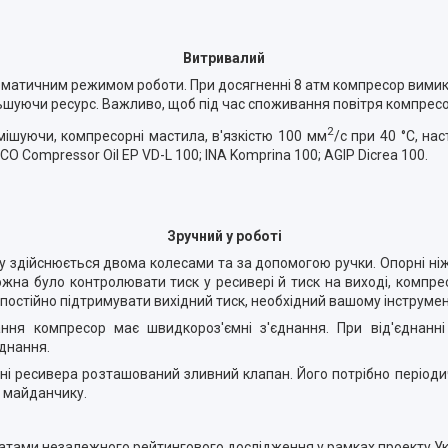
Витривалий
тичним режимом роботи. При досягненні 8 атм компресор вимикаєтьс
шуючи ресурс. Важливо, щоб під час споживання повітря компресор
2
шуючи, компресорні мастила, в'язкістю 100 мм
/с при 40 °C, на
O Compressor Oil EP VD-L 100; INA Komprina 100; AGIP Dicrea 100.
Зручний у роботі
здійснюється двома колесами та за допомогою ручки. Опорні ніжк
можна було контролювати тиск у ресивері й тиск на виході, комп
 постійно підтримувати вихідний тиск, необхідний вашому інструме
ня компресор має швидкороз'ємні з'єднання. При від'єднанні 
єднання.
дні ресивера розташований зливний клапан. Його потрібно період
у майданчику.
татами незалежного рейтингового дослідження у рамках проекту Укр