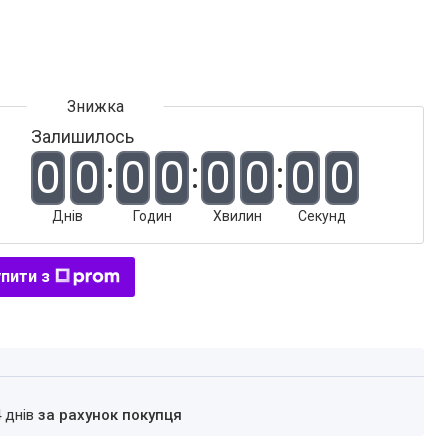
Залишилось
0
0
0
0
0
0
0
0
Днів
Годин
Хвилин
Секунд
пити з
4 днів
за рахунок покупця