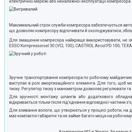
електричної мережі або неналежної експлуатації компресора.
Максимальний строк служби компресора забезпечується автома
що дозволяє компресору відпочивати й охолоджуватися, збіль
Для змащення компресора найкраще використовувати, не змі
ESSO Kompressoroel 30 (VCL 100); CASTROL Aircol PD 100; TEXAC
Зручне транспортування компресора по робочому майданчику 
виступає в ролі амортизаційного елемента. Для того, щоб 
тиску. Регулятор тиску з манометром дозволяє регулювати та
Для зручності монтажу шлангів або додаткового обладнан
відкривається тільки після під'єднання відповідної частини з'
Для зливання вологи, що утворюється у процесі роботи, на 
має компактні габаритні та не займе багато місця на робочом
Компресори №1 в Україні. За резуль