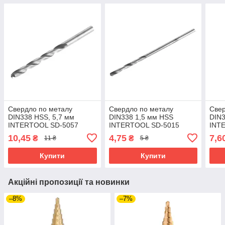
Свердло по металу
Свердло по металу
Свер
DIN338 HSS, 5,7 мм
DIN338 1,5 мм HSS
DIN3
INTERTOOL SD-5057
INTERTOOL SD-5015
INT
10,45
4,75
7,6
₴
₴
11 ₴
5 ₴
Купити
Купити
Акційні пропозиції та новинки
–8%
–7%