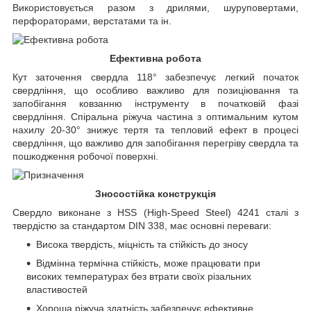
Використовується разом з дрилями, шуруповертами,
перфораторами, верстатами та ін.
Ефективна робота
Кут заточення свердла 118° забезпечує легкий початок
свердління, що особливо важливо для позиціювання та
запобігання ковзанню інструменту в початковій фазі
свердління. Спіральна ріжуча частина з оптимальним кутом
нахилу 20-30° знижує тертя та тепловий ефект в процесі
свердління, що важливо для запобігання перегріву свердла та
пошкодження робочої поверхні.
Зносостійка конструкція
Свердло виконане з HSS (High-Speed Steel) 4241 сталі з
твердістю за стандартом DIN 338, має основні переваги:
Висока твердість, міцність та стійкість до зносу
Відмінна термічна стійкість, може працювати при
високих температурах без втрати своїх різальних
властивостей
Хороша ріжуча здатність забезпечує ефективне