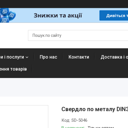
и і послуги
Про нас
Контакти
Доставка і 
ення товарів
Свердло по металу DIN3
Код:
SD-5046