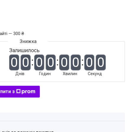
айті — 300 ₴
Залишилось
0
0
0
0
0
0
0
0
Днів
Годин
Хвилин
Секунд
пити з