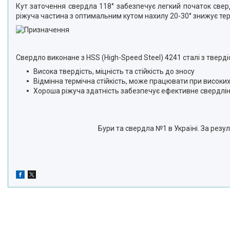
Кут заточення свердла 118° забезпечує легкий початок свер
ріжуча частина з оптимальним кутом нахилу 20-30° знижує тер
Свердло виконане з HSS (High-Speed Steel) 4241 сталі з тверді
Висока твердість, міцність та стійкість до зносу
Відмінна термічна стійкість, може працювати при високи
Хороша ріжуча здатність забезпечує ефективне свердлін
Бури та свердла №1 в Україні. За рез