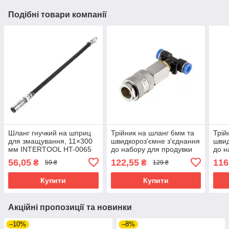
Подібні товари компанії
Шланг гнучкий на шприц
Трійник на шланг 6мм та
Трій
для змащування, 11×300
швидкороз'ємне з'єднання
швид
мм INTERTOOL HT-0065
до набору для продувки
до н
кабіни вантажних авто
кабі
56,05
122,55
116
₴
₴
59 ₴
129 ₴
INTERTOOL PT-1866
INT
Купити
Купити
Акційні пропозиції та новинки
–10%
–8%