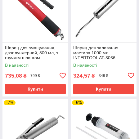
Шприц для змащування,
Шприц для заливання
двоплунжерний, 800 мл, з
мастила 1000 мл
гнучким шлангом
INTERTOOL AT-3066
INTERTOOL AT-3061
В наявності
В наявності
735,08
324,57
₴
₴
799 ₴
349 ₴
Купити
Купити
–7%
–6%