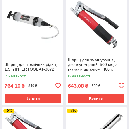
Шприц для змащування,
Шприц для технічних рідин,
двоплунжерний, 500 мл, з
1,5 л INTERTOOL AT-3072
гнучким шлангом, 400 г,
євротуба INTERTOOL AT-
В наявності
В наявності
3060
764,10
643,08
₴
₴
849 ₴
699 ₴
Купити
Купити
–8%
–7%