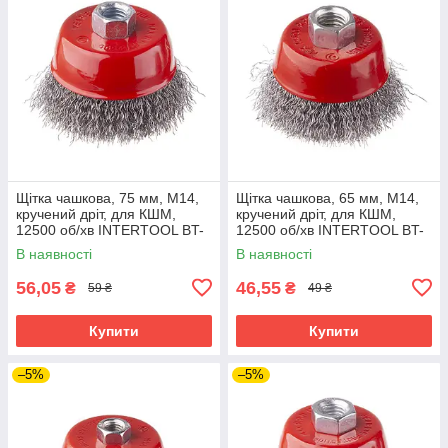
Щітка чашкова, 75 мм, M14,
Щітка чашкова, 65 мм, M14,
кручений дріт, для КШМ,
кручений дріт, для КШМ,
12500 об/хв INTERTOOL BT-
12500 об/хв INTERTOOL BT-
1075
1065
В наявності
В наявності
56,05
46,55
₴
₴
59 ₴
49 ₴
Купити
Купити
–5%
–5%