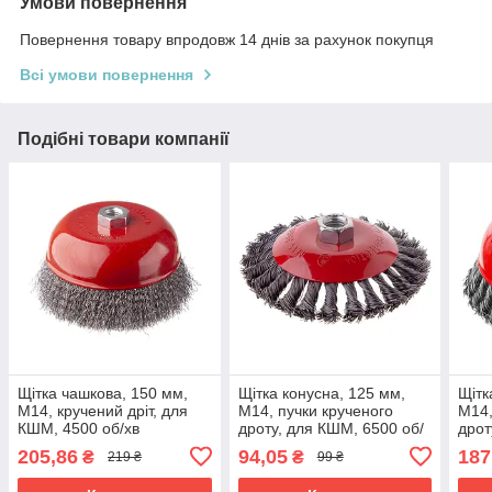
Умови повернення
Повернення товару впродовж 14 днів за рахунок покупця
Всі умови повернення
Подібні товари компанії
Щітка чашкова, 150 мм,
Щітка конусна, 125 мм,
Щітк
M14, кручений дріт, для
M14, пучки крученого
M14,
КШМ, 4500 об/хв
дроту, для КШМ, 6500 об/
дрот
INTERTOOL BT-1150
хв INTERTOOL BT-4125
хв 
205,86
94,05
187
₴
₴
219 ₴
99 ₴