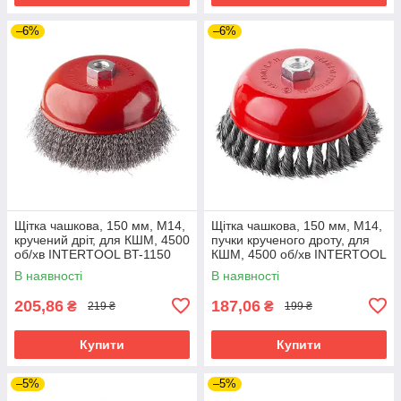
–6%
–6%
Щітка чашкова, 150 мм, M14,
Щітка чашкова, 150 мм, M14,
кручений дріт, для КШМ, 4500
пучки крученого дроту, для
об/хв INTERTOOL BT-1150
КШМ, 4500 об/хв INTERTOOL
BT-2150
В наявності
В наявності
205,86
187,06
₴
₴
219 ₴
199 ₴
Купити
Купити
–5%
–5%