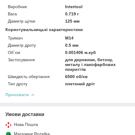
Виробник
Intertool
Вага
0.719 г
Діаметр щітки
125 мм
Користувальницькі характеристики
Тримач
М14
Діаметр дроту
0.5 мм
Об`єм
0.001406 м.куб
Застосування
для деревини, бетону,
металу і лакофарбових
покриттів
Швидкість обертання
6500 об/хв
Тип дроту
плетений дріт
Приховати
Умови доставки
Нова Пошта
Магазини Rozetka