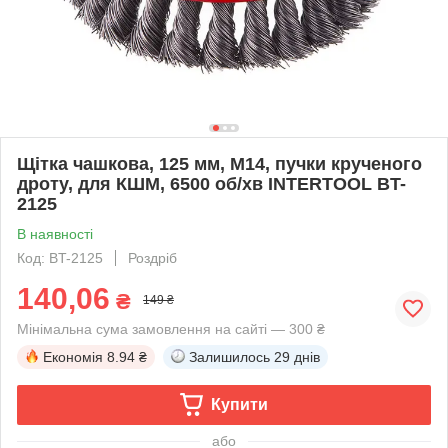
Щітка чашкова, 125 мм, M14, пучки крученого
дроту, для КШМ, 6500 об/хв INTERTOOL BT-
2125
В наявності
Код: BT-2125
Роздріб
140,06
₴
149 ₴
Мінімальна сума замовлення на сайті — 300 ₴
Економія
8.94 ₴
Залишилось
29 днів
Купити
або