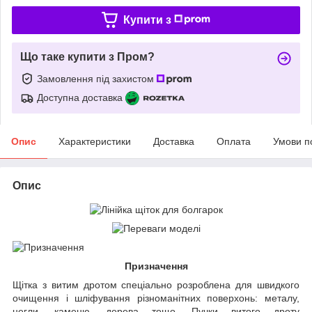
Купити з
Що таке купити з Пром?
Замовлення під захистом
Доступна доставка
Опис
Характеристики
Доставка
Оплата
Умови п
Опис
Призначення
Щітка з витим дротом спеціально розроблена для швидкого
очищення і шліфування різноманітних поверхонь: металу,
цегли, каменю, дерева тощо. Пучки витого дроту