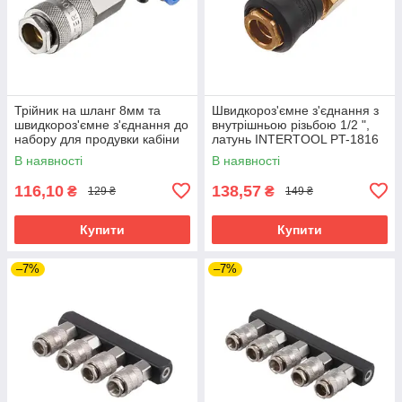
Трійник на шланг 8мм та
Швидкороз'ємне з'єднання з
швидкороз'ємне з'єднання до
внутрішньою різьбою 1/2 ",
набору для продувки кабіни
латунь INTERTOOL PT-1816
вантажних авто INTERTOOL
В наявності
В наявності
PT-1868
116,10
138,57
₴
₴
129 ₴
149 ₴
Купити
Купити
–7%
–7%