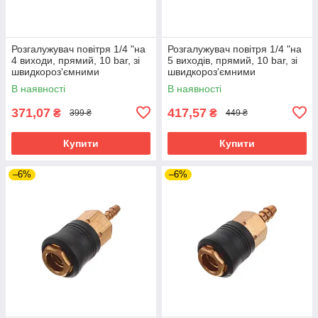
Розгалужувач повітря 1/4 "на
Розгалужувач повітря 1/4 "на
4 виходи, прямий, 10 bar, зі
5 виходів, прямий, 10 bar, зі
швидкороз'ємними
швидкороз'ємними
з'єднаннями INTERTOOL PT-
з'єднаннями INTERTOOL PT-
В наявності
В наявності
1856
1857
371,07
417,57
₴
₴
399 ₴
449 ₴
Купити
Купити
–6%
–6%