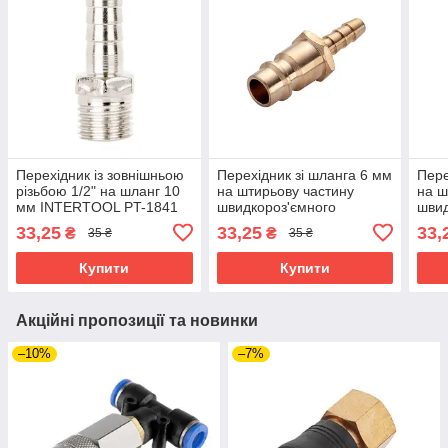
Перехідник із зовнішньою
Перехідник зі шланга 6 мм
Пере
різьбою 1/2" на шланг 10
на штирьову частину
на ш
мм INTERTOOL PT-1841
швидкороз'ємного
швид
з'єднання INTERTOOL PT-
з'єд
33,25
33,25
33,
₴
₴
35 ₴
35 ₴
1821
182
Купити
Купити
Акційні пропозиції та новинки
–10%
–7%