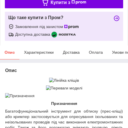
Купити з
Що таке купити з Пром?
Замовлення під захистом
Доступна доставка
Опис
Характеристики
Доставка
Оплата
Умови п
Опис
Призначення
Багатофункціональний інструмент для обтиску (прес-кліщі)
або кримпер застосовується для опресування ізольованих та
неізольованих проводів під час виконання електромонтажних
робіт. Також за його допомогою знімають ізоляцію, ріжуть