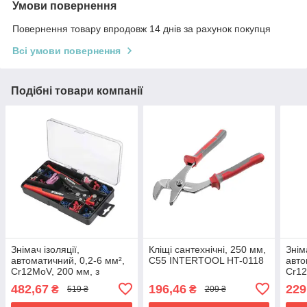
Умови повернення
Повернення товару впродовж 14 днів за рахунок покупця
Всі умови повернення
Подібні товари компанії
Знімач ізоляції,
Кліщі сантехнічні, 250 мм,
Знім
автоматичний, 0,2-6 мм²,
С55 INTERTOOL HT-0118
авто
Cr12MoV, 200 мм, з
Cr1
набором обтискних клем,
INT
482,67
196,46
229
₴
₴
519 ₴
209 ₴
STORM INTERTOOL HT-
7024