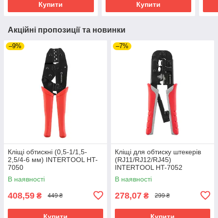
Купити
Купити
Акційні пропозиції та новинки
–9%
–7%
Кліщі обтискні (0,5-1/1,5-
Кліщі для обтиску штекерів
2,5/4-6 мм) INTERTOOL HT-
(RJ11/RJ12/RJ45)
7050
INTERTOOL HT-7052
В наявності
В наявності
408,59
278,07
₴
₴
449 ₴
299 ₴
Купити
Купити