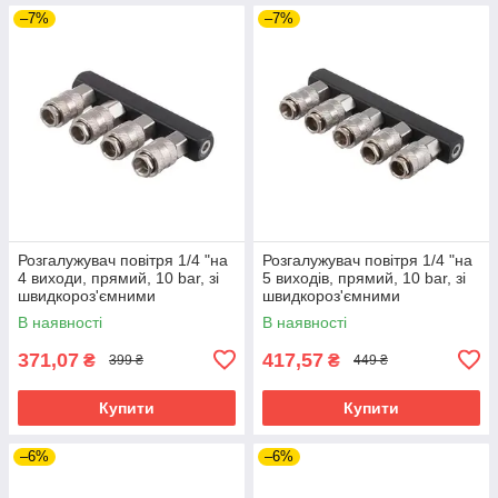
–7%
–7%
Розгалужувач повітря 1/4 "на
Розгалужувач повітря 1/4 "на
4 виходи, прямий, 10 bar, зі
5 виходів, прямий, 10 bar, зі
швидкороз'ємними
швидкороз'ємними
з'єднаннями INTERTOOL PT-
з'єднаннями INTERTOOL PT-
В наявності
В наявності
1856
1857
371,07
417,57
₴
₴
399 ₴
449 ₴
Купити
Купити
–6%
–6%