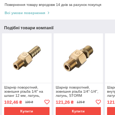
Повернення товару впродовж 14 днів за рахунок покупця
Всі умови повернення
Подібні товари компанії
Шарнір поворотний,
Шарнір поворотний,
Шарн
зовнішня різьба 1/4" на
зовнішня різьба 1/4"-1/4",
внут
шланг 12 мм, латунь,
латунь, STORM
лат
STORM INTERTOOL PT-
INTERTOOL PT-2208
INT
102,46
121,26
121
₴
₴
109 ₴
129 ₴
2207
Купити
Купити