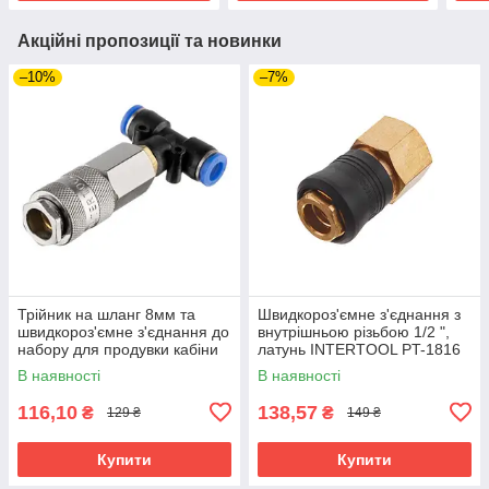
Акційні пропозиції та новинки
–10%
–7%
Трійник на шланг 8мм та
Швидкороз'ємне з'єднання з
швидкороз'ємне з'єднання до
внутрішньою різьбою 1/2 ",
набору для продувки кабіни
латунь INTERTOOL PT-1816
вантажних авто INTERTOOL
В наявності
В наявності
PT-1868
116,10
138,57
₴
₴
129 ₴
149 ₴
Купити
Купити