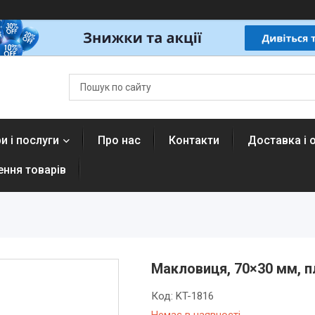
и і послуги
Про нас
Контакти
Доставка і 
ення товарів
Макловиця, 70×30 мм, п
Код:
KT-1816