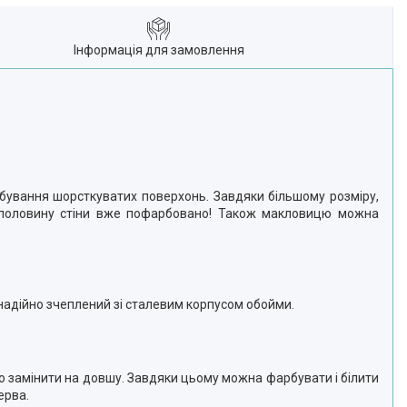
Інформація для замовлення
бування шорсткуватих поверхонь. Завдяки більшому розміру,
і половину стіни вже пофарбовано! Також макловицю можна
 надійно зчеплений зі сталевим корпусом обойми.
гко замінити на довшу. Завдяки цьому можна фарбувати і білити
ерва.