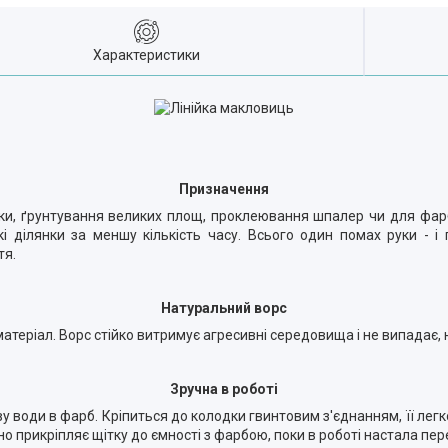
Характеристики
Призначення
ки, ґрунтування великих площ, проклеювання шпалер чи для фар
і ділянки за меншу кількість часу. Всього один помах руки - 
тя.
Натуральний ворс
матеріал. Ворс стійко витримує агресивні середовища і не випадає,
Зручна в роботі
ву води в фарб. Кріпиться до колодки гвинтовим з'єднанням, її ле
но прикріпляє щітку до ємності з фарбою, поки в роботі настала пер