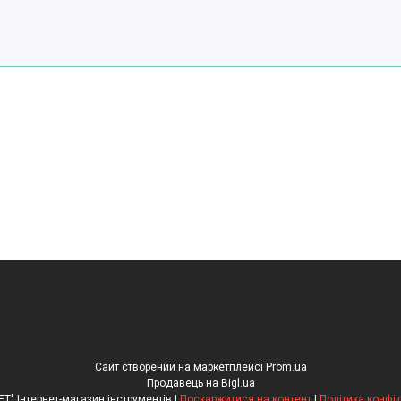
Сайт створений на маркетплейсі
Prom.ua
Продавець на Bigl.ua
"Рулетка.NET" Інтернет-магазин інструментів |
Поскаржитися на контент
|
Політика конфі