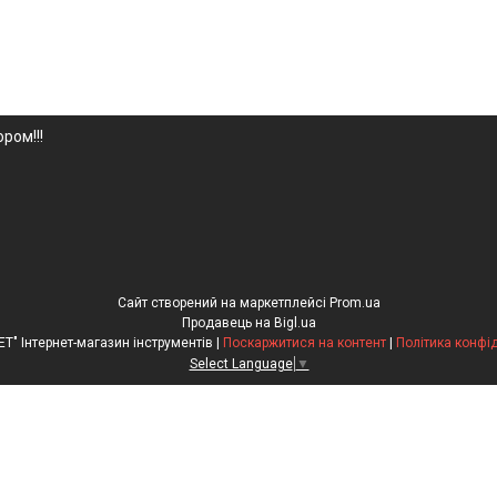
ром!!!
Сайт створений на маркетплейсі
Prom.ua
Продавець на Bigl.ua
"Рулетка.NET" Інтернет-магазин інструментів |
Поскаржитися на контент
|
Політика конфі
Select Language
▼