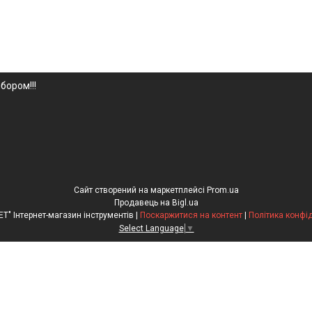
бором!!!
Сайт створений на маркетплейсі
Prom.ua
Продавець на Bigl.ua
"Рулетка.NET" Інтернет-магазин інструментів |
Поскаржитися на контент
|
Політика конфі
Select Language
▼