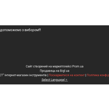
 допоможемо з вибором!!!
Сайт створений на маркетплейсі
Prom.ua
Продавець на Bigl.ua
"Рулетка.NET" Інтернет-магазин інструментів |
Поскаржитися на контент
|
Політика конфі
Select Language
▼