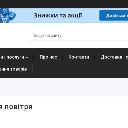
и і послуги
Про нас
Контакти
Доставка і 
ення товарів
я повітря