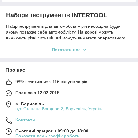
Набори інструментів INTERTOOL
Набір інструментів для автомобіля – річ необхідна будь-
якому поважає себе автомобілісту. На дорозі можуть
виникнути різні ситуації, які можуть вимагати оперативного
ремонту на місці. Крім того, будь-який набір стане відмінним
підмогою для догляду за автомобілем і будь-якої іншої
Показати все
техніки. Набори можуть включати в себе від мінімально
необхідного переліку інструментів, до розширеного
універсального. Набори інструментів активно використовують
Про нас
не тільки автолюбителів, але і працівники автосервісів і
станцій технічного обслуговування. Будь-набір інструментів
98% позитивних з 116 відгуків за рік
для авто від INTERTOOL завбачливо упакований в удароміцні
зручні кейси (виготовлені з металу і пластика підвищеної
Працює з 12.02.2015
міцності), в яких буде зручно не тільки зберігати інструменти,
але й транспортувати їх, не боячись при цьому втратити
м. Бориспіль
потрібні пристосування. Для кожного інструменту в кейсі
вул.Степана Бандери 2, Бориспіль, Україна
передбачена своя власна осередок.
Контакти
Набори за змістом можуть відрізнятися від 17 до 176
одиниць. Завдяки такому широкому асортименту будь-
Сьогодні працює з 09:00 до 18:00
майстер зможе підібрати набір конкретно для себе, виходячи
Показати весь графік роботи